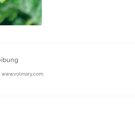
eibung
e: www.volmary.com