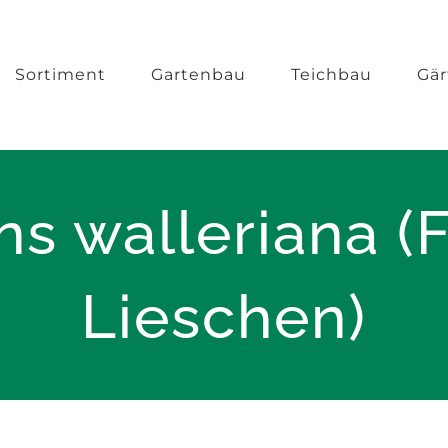
Sortiment
Gartenbau
Teichbau
Gär
ns walleriana (F
Lieschen)