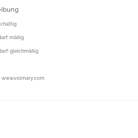
eibung
schattig
arf: mäßig
arf: gleichmäßig
e: www.volmary.com