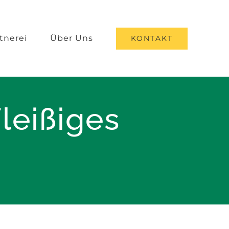
tnerei
Über Uns
KONTAKT
leißiges